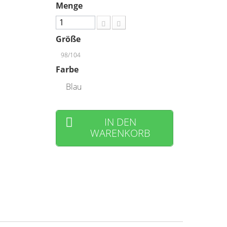
Menge
.
Größe
98/104
Farbe
Blau
IN DEN
WARENKORB