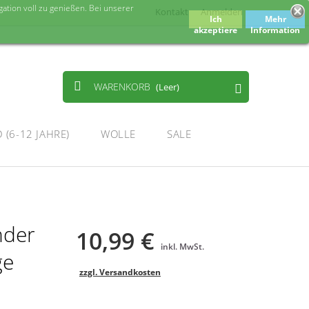
tion voll zu genießen. Bei unserer
Kontakt
Anmelden
Ich
Mehr
akzeptiere
Information
WARENKORB
(Leer)
 (6-12 JAHRE)
WOLLE
SALE
nder
10,99 €
inkl. MwSt.
ge
zzgl. Versandkosten