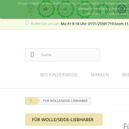
Unser Webstore verwendet Cookies, um eine bessere Benutzererfahrung
Datenschutzerklärung findest du d
Wenn du alle Cookies ableh
Rufen Sie uns an:
Mo-Fr 9-18 Uhr: 0151/25591719 (vom 11.0
BIO KINDERMODE
MARKEN
BAB
FÜR WOLLE/SEIDE-LIEBHABER
FÜR WOLLE/SEIDE-LIEBHABER
F