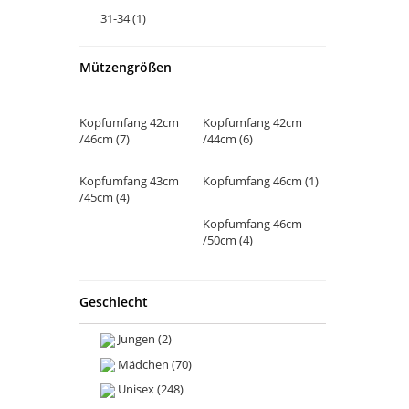
31-34
(1)
Mützengrößen
Kopfumfang 42cm
Kopfumfang 42cm
/46cm
(7)
/44cm
(6)
Kopfumfang 43cm
Kopfumfang 46cm
(1)
/45cm
(4)
Kopfumfang 46cm
/50cm
(4)
Kopfumfang 46cm
Kopfumfang 47cm
/48cm
(12)
/49cm
(8)
Geschlecht
Jungen
(2)
Kopfumfang 48cm
(1)
Kopfumfang 50cm
(2)
Mädchen
(70)
Kopfumfang 49cm
Kopfumfang 49cm
(1)
Unisex
(248)
/51cm
(1)