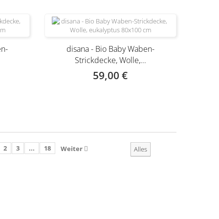
en-
disana - Bio Baby Waben-
Strickdecke, Wolle,...
59,00 €
2
3
...
18
Weiter
Alles