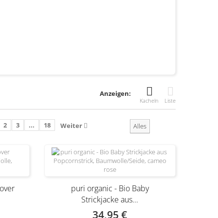
Anzeigen:
Kacheln
Liste
2
3
...
18
Weiter
Alles
lover
puri organic - Bio Baby
.
Strickjacke aus...
34,95 €