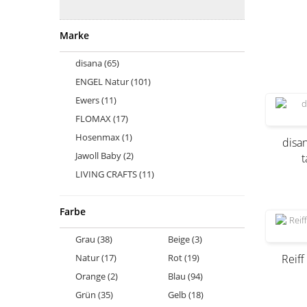
Marke
disana
(65)
ENGEL Natur
(101)
Ewers
(11)
FLOMAX
(17)
Hosenmax
(1)
disan
Jawoll Baby
(2)
LIVING CRAFTS
(11)
loud + proud
(2)
Farbe
maximo
(5)
PICKAPOOH
(5)
Grau
(38)
Beige
(3)
pure pure by BAUER
(24)
Natur
(17)
Rot
(19)
Reiff
puri organic
(16)
Orange
(2)
Blau
(94)
Reiff Strickwaren
(56)
Grün
(35)
Gelb
(18)
serendipity organics
(4)