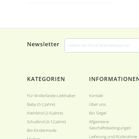
Kopfumfang 50cm
/54cm
(4)
Kopfumfang 50cm
Kopfumfang 51cm
(2)
/52cm
(9)
Kopfumfang 52cm
(3)
Newsletter
Kopfumfang 51cm
Kopfumfang 53cm
(2)
/53cm
(6)
Kopfumfang 54cm
/56cm
(7)
KATEGORIEN
INFORMATIONE
Kopfumfang 57cm
(1)
Kopfumfang 55cm
(1)
Für Wolle/Seide-Liebhaber
Kontakt
Kopfumfang 55cm
Kopfumfang 56cm
Baby (0-2 Jahre)
Über uns
/57cm
(4)
/58cm
(1)
Kleinkind (2-6 Jahre)
Bio Siegel
Schulkind (6-12 Jahre)
Allgemeine
Kopfumfang 54cm
(3)
Kopfumfang 56cm
(2)
Geschäftsbedingungen
Bio Kindermode
Lieferung und Rücknahme
Kopfumfang 36cm
Marken