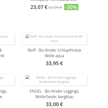
23,07 €
-30%
32,95 €
Produkt nur noch in anderer Variante
erhältlich
ck
Reiff - Bio Kinder Schlupfmütze
ink
Wolle aqua
33,95 €
ngs,
ENGEL - Bio Kinder Leggings,
se
Wolle/Seide, bergblau
33,00 €