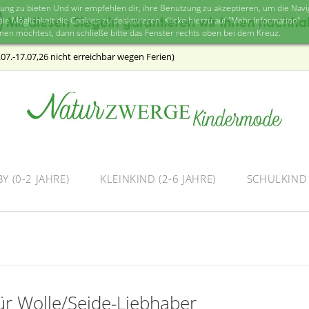
 zu bieten Und wir empfehlen dir, ihre Benutzung zu akzeptieren, um die Naviga
ie Möglichkeit die Cookies zu deaktivieren. Klicke hierzu auf "Mehr Information".
nen möchtest, dann schließe bitte das Fenster rechts oben bei dem Kreuz.
7.-17.07,26 nicht erreichbar wegen Ferien)
Y (0-2 JAHRE)
KLEINKIND (2-6 JAHRE)
SCHULKIND 
ür Wolle/Seide-Liebhaber