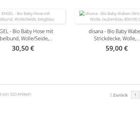
GEL - Bio Baby Hose mit
disana - Bio Baby Wab
belbund, Wolle/Seide,...
Strickdecke, Wolle,...
30,50 €
59,00 €
 nur noch in anderer Variante
erhältlich
18 von 320 Artikeln
1
Zurück