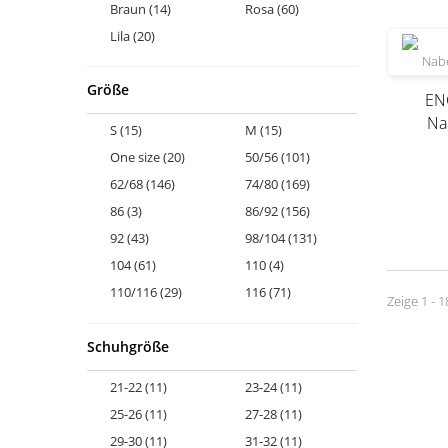
Braun
(14)
Rosa
(60)
Lila
(20)
Größe
EN
Na
S
(15)
M
(15)
One size
(20)
50/56
(101)
62/68
(146)
74/80
(169)
Produkt
86
(3)
86/92
(156)
92
(43)
98/104
(131)
104
(61)
110
(4)
110/116
(29)
116
(71)
Zeige 1 - 
122
(4)
122/128
(14)
Schuhgröße
128
(62)
128/134
(3)
140
(52)
21-22
(11)
23-24
(11)
25-26
(11)
27-28
(11)
29-30
(11)
31-32
(11)