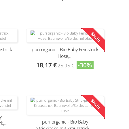
Produkt nur noch in anderer Variante
erhältlich
SALE!
nstrick
puri organic - Bio Baby Feinstrick
Hose,...
18,17 €
-30%
25,95 €
Produkt nur noch in anderer Variante
erhältlich
SALE!
y
puri organic - Bio Baby
k,...
Strickjacke mit Krausstrick,...