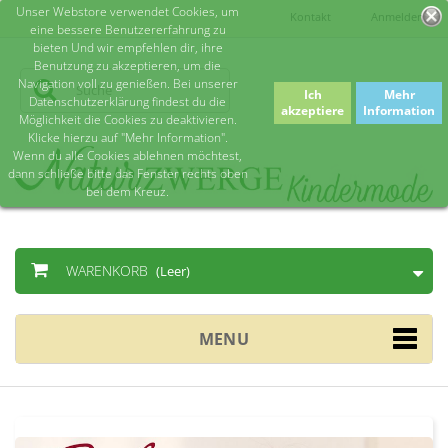
Unser Webstore verwendet Cookies, um
Kontakt
Anmelden
eine bessere Benutzererfahrung zu
bieten Und wir empfehlen dir, ihre
Benutzung zu akzeptieren, um die
Navigation voll zu genießen. Bei unserer
Ich
Mehr
Datenschutzerklärung findest du die
akzeptiere
Information
Möglichkeit die Cookies zu deaktivieren.
Klicke hierzu auf "Mehr Information".
Wenn du alle Cookies ablehnen möchtest,
dann schließe bitte das Fenster rechts oben
bei dem Kreuz.
WARENKORB
(Leer)
MENU