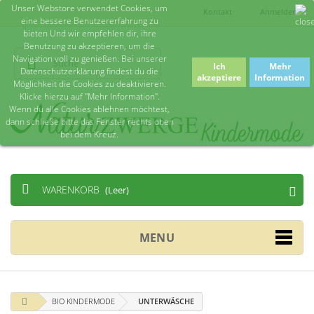
Unser Webstore verwendet Cookies, um
Kontakt
Anmelden
eine bessere Benutzererfahrung zu
bieten Und wir empfehlen dir, ihre
Benutzung zu akzeptieren, um die
Navigation voll zu genießen. Bei unserer
Ich
Mehr
Datenschutzerklärung findest du die
akzeptiere
Information
Möglichkeit die Cookies zu deaktivieren.
Klicke hierzu auf "Mehr Information".
Wenn du alle Cookies ablehnen möchtest,
dann schließe bitte das Fenster rechts oben
bei dem Kreuz.
WARENKORB
(Leer)
MENU
BIO KINDERMODE
UNTERWÄSCHE