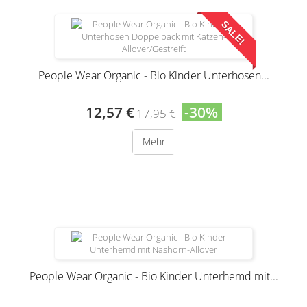
SALE!
People Wear Organic - Bio Kinder Unterhosen...
12,57 €
-30%
17,95 €
Mehr
Produkt nur noch in anderer Variante erhältlich
People Wear Organic - Bio Kinder Unterhemd mit...