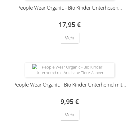
People Wear Organic - Bio Kinder Unterhosen...
17,95 €
Mehr
People Wear Organic - Bio Kinder Unterhemd mit...
9,95 €
Mehr
Produkt nur noch in anderer Variante erhältlich