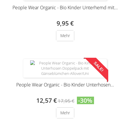
People Wear Organic - Bio Kinder Unterhemd mit...
9,95 €
Mehr
SALE!
People Wear Organic - Bio Kinder Unterhosen...
12,57 €
-30%
17,95 €
Mehr