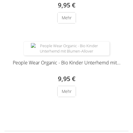
9,95 €
Mehr
People Wear Organic - Bio Kinder Unterhemd mit...
9,95 €
Mehr
Produkt nur noch in anderer Variante erhältlich