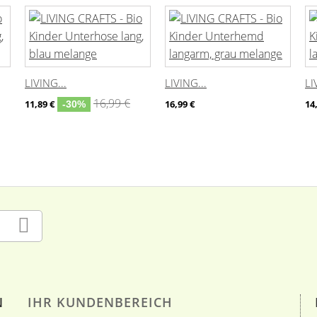
LIVING...
LIVING...
LI
16,99 €
11,89 €
16,99 €
14
-30%
N
IHR KUNDENBEREICH