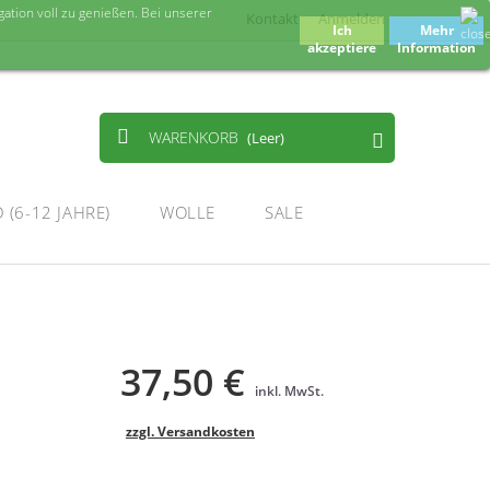
tion voll zu genießen. Bei unserer
Kontakt
Anmelden
Ich
Mehr
akzeptiere
Information
WARENKORB
(Leer)
 (6-12 JAHRE)
WOLLE
SALE
37,50 €
inkl. MwSt.
zzgl. Versandkosten