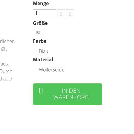
Menge
Größe
92
Farbe
rlichen
hält
Blau
Material
aus,
Wolle/Seide
 Durch
d auch
IN DEN
WARENKORB