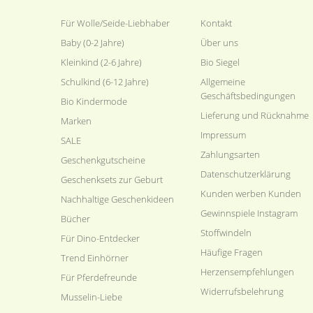
Für Wolle/Seide-Liebhaber
Kontakt
Baby (0-2 Jahre)
Über uns
Kleinkind (2-6 Jahre)
Bio Siegel
Schulkind (6-12 Jahre)
Allgemeine
Geschäftsbedingungen
Bio Kindermode
Lieferung und Rücknahme
Marken
Impressum
SALE
Zahlungsarten
Geschenkgutscheine
Datenschutzerklärung
Geschenksets zur Geburt
Kunden werben Kunden
Nachhaltige Geschenkideen
Gewinnspiele Instagram
Bücher
Stoffwindeln
Für Dino-Entdecker
Häufige Fragen
Trend Einhörner
Herzensempfehlungen
Für Pferdefreunde
Widerrufsbelehrung
Musselin-Liebe