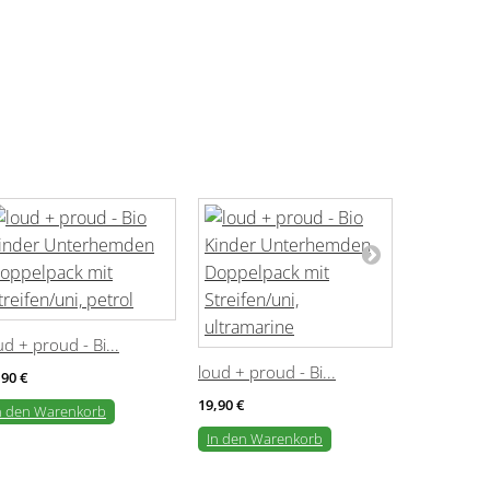
ud + proud - Bi...
loud + proud - Bi...
,90 €
19,90 €
n den Warenkorb
In den Warenkorb