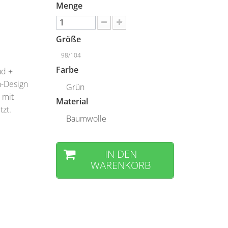
Menge
Größe
98/104
Farbe
ud +
n-Design
Grün
 mit
Material
zt.
Baumwolle
IN DEN
WARENKORB