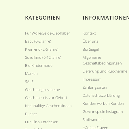
KATEGORIEN
INFORMATIONE
Für Wolle/Seide-Liebhaber
Kontakt
Baby (0-2 Jahre)
Über uns
Kleinkind (2-6 Jahre)
Bio Siegel
Schulkind (6-12 Jahre)
Allgemeine
Geschäftsbedingungen
Bio Kindermode
Lieferung und Rücknahme
Marken
Impressum
SALE
Zahlungsarten
Geschenkgutscheine
Datenschutzerklärung
Geschenksets zur Geburt
Kunden werben Kunden
Nachhaltige Geschenkideen
Gewinnspiele Instagram
Bücher
Stoffwindeln
Für Dino-Entdecker
Häufige Fragen