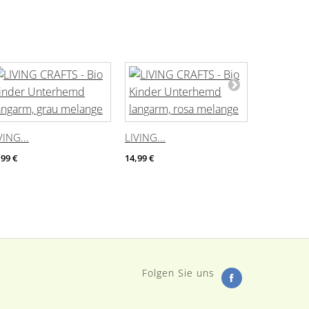
VING...
LIVING...
LIVING...
,99 €
14,99 €
10,49 €
-
Folgen Sie uns