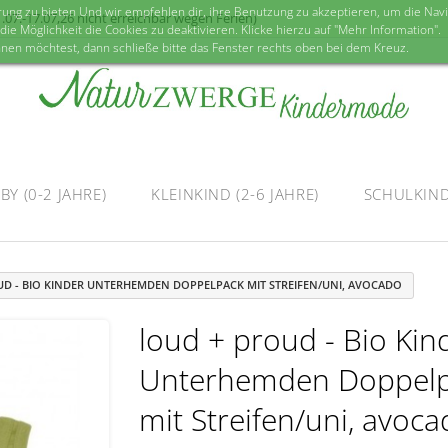
g zu bieten Und wir empfehlen dir, ihre Benutzung zu akzeptieren, um die Navig
07.-17.07,26 nicht erreichbar wegen Ferien)
ie Möglichkeit die Cookies zu deaktivieren. Klicke hierzu auf "Mehr Information".
nen möchtest, dann schließe bitte das Fenster rechts oben bei dem Kreuz.
BY (0-2 JAHRE)
KLEINKIND (2-6 JAHRE)
SCHULKIND 
UD - BIO KINDER UNTERHEMDEN DOPPELPACK MIT STREIFEN/UNI, AVOCADO
loud + proud - Bio Kin
Unterhemden Doppel
mit Streifen/uni, avoc