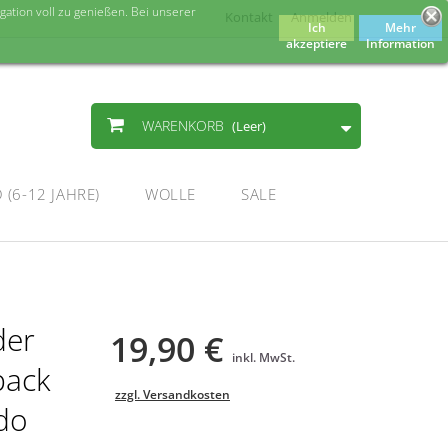
ation voll zu genießen. Bei unserer
Kontakt
Anmelden
Ich
Mehr
akzeptiere
Information
WARENKORB
(Leer)
(6-12 JAHRE)
WOLLE
SALE
der
19,90 €
inkl. MwSt.
pack
zzgl. Versandkosten
ado