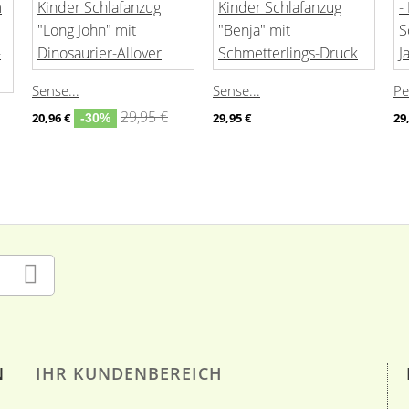
Sense...
Sense...
Pe
29,95 €
20,96 €
29,95 €
29
-30%
N
IHR KUNDENBEREICH