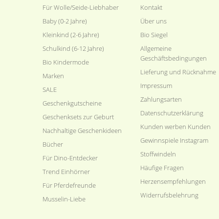
Für Wolle/Seide-Liebhaber
Kontakt
Baby (0-2 Jahre)
Über uns
Kleinkind (2-6 Jahre)
Bio Siegel
Schulkind (6-12 Jahre)
Allgemeine
Geschäftsbedingungen
Bio Kindermode
Lieferung und Rücknahme
Marken
Impressum
SALE
Zahlungsarten
Geschenkgutscheine
Datenschutzerklärung
Geschenksets zur Geburt
Kunden werben Kunden
Nachhaltige Geschenkideen
Gewinnspiele Instagram
Bücher
Stoffwindeln
Für Dino-Entdecker
Häufige Fragen
Trend Einhörner
Herzensempfehlungen
Für Pferdefreunde
Widerrufsbelehrung
Musselin-Liebe