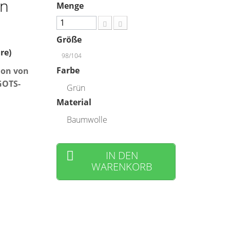
en
Menge
Größe
re)
98/104
Farbe
ion von
GOTS-
Grün
Material
Baumwolle
IN DEN
WARENKORB