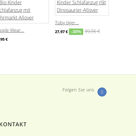
Toby tiger...
Toby tiger.
ople Wear...
39,95 €
27,97 €
27,97 €
-30%
-
,95 €
Folgen Sie uns
KONTAKT