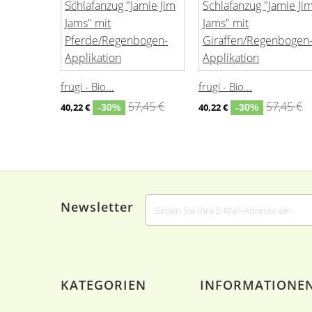
frugi - Bio...
frugi - Bio...
57,45 €
57,45 €
40,22 €
40,22 €
-30%
-30%
Newsletter
KATEGORIEN
INFORMATIONE