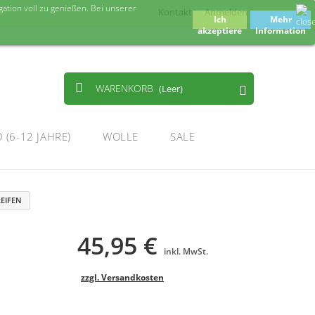
tion voll zu genießen. Bei unserer
Kontakt
Anmelden
Ich
Mehr
akzeptiere
Information
WARENKORB
(Leer)
 (6-12 JAHRE)
WOLLE
SALE
EIFEN
45,95 €
inkl. MwSt.
zzgl. Versandkosten