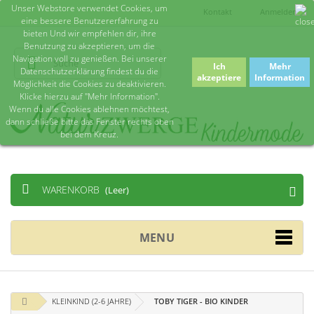
Unser Webstore verwendet Cookies, um
Kontakt
Anmelden
eine bessere Benutzererfahrung zu
bieten Und wir empfehlen dir, ihre
Benutzung zu akzeptieren, um die
Navigation voll zu genießen. Bei unserer
Ich
Mehr
Datenschutzerklärung findest du die
akzeptiere
Information
Möglichkeit die Cookies zu deaktivieren.
Klicke hierzu auf "Mehr Information".
Wenn du alle Cookies ablehnen möchtest,
dann schließe bitte das Fenster rechts oben
bei dem Kreuz.
WARENKORB
(Leer)
MENU
KLEINKIND (2-6 JAHRE)
TOBY TIGER - BIO KINDER