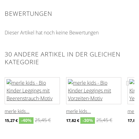
BEWERTUNGEN
Dieser Artikel hat noch keine Bewertungen
30 ANDERE ARTIKEL IN DER GLEICHEN
KATEGORIE
merle kids...
merle kids...
merle 
25,45 €
25,45 €
15,27 €
17,82 €
17,82 
-40%
-30%