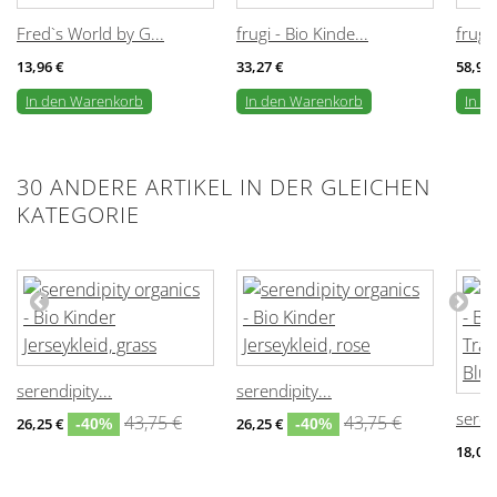
Fred`s World by G...
frugi - Bio Kinde...
frugi 
13,96 €
33,27 €
58,95 
In den Warenkorb
In den Warenkorb
In d
30 ANDERE ARTIKEL IN DER GLEICHEN
KATEGORIE
serendipity...
serendipity...
serend
43,75 €
43,75 €
26,25 €
26,25 €
-40%
-40%
18,00 