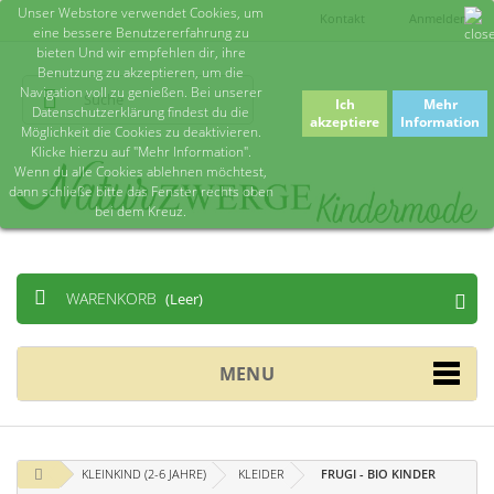
Unser Webstore verwendet Cookies, um
Kontakt
Anmelden
eine bessere Benutzererfahrung zu
bieten Und wir empfehlen dir, ihre
Benutzung zu akzeptieren, um die
Navigation voll zu genießen. Bei unserer
Ich
Mehr
Datenschutzerklärung findest du die
akzeptiere
Information
Möglichkeit die Cookies zu deaktivieren.
Klicke hierzu auf "Mehr Information".
Wenn du alle Cookies ablehnen möchtest,
dann schließe bitte das Fenster rechts oben
bei dem Kreuz.
WARENKORB
(Leer)
MENU
KLEINKIND (2-6 JAHRE)
KLEIDER
FRUGI - BIO KINDER