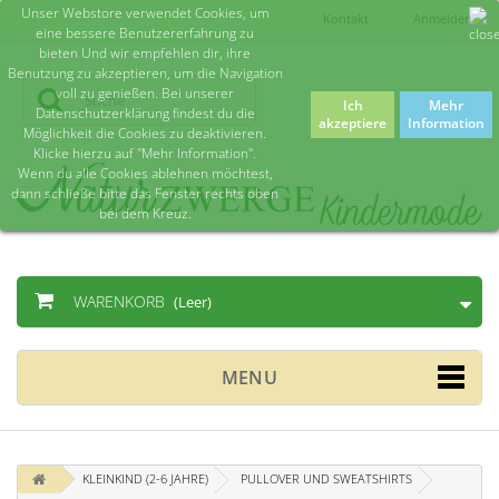
Unser Webstore verwendet Cookies, um
Kontakt
Anmelden
eine bessere Benutzererfahrung zu
bieten Und wir empfehlen dir, ihre
Benutzung zu akzeptieren, um die Navigation
voll zu genießen. Bei unserer
Ich
Mehr
Datenschutzerklärung findest du die
akzeptiere
Information
Möglichkeit die Cookies zu deaktivieren.
Klicke hierzu auf "Mehr Information".
Wenn du alle Cookies ablehnen möchtest,
dann schließe bitte das Fenster rechts oben
bei dem Kreuz.
WARENKORB
(Leer)
MENU
KLEINKIND (2-6 JAHRE)
PULLOVER UND SWEATSHIRTS