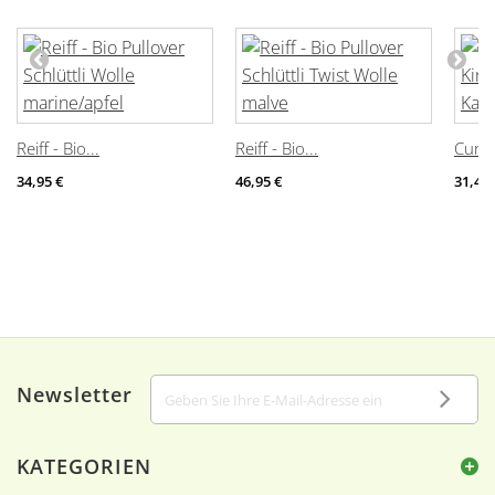
Reiff - Bio...
Reiff - Bio...
Curio
34,95 €
46,95 €
31,43 
Newsletter
KATEGORIEN