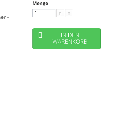
Menge
mer
–
IN DEN
WARENKORB