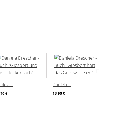
niela...
Daniela...
Elsa Besko
,90 €
18,90 €
17,00 €