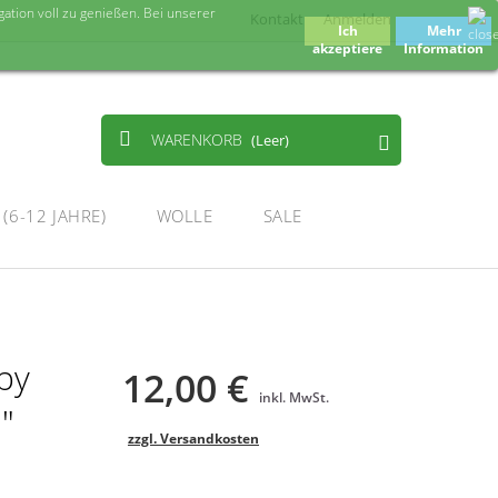
tion voll zu genießen. Bei unserer
Kontakt
Anmelden
Ich
Mehr
akzeptiere
Information
WARENKORB
(Leer)
(6-12 JAHRE)
WOLLE
SALE
by
12,00 €
inkl. MwSt.
"
zzgl. Versandkosten