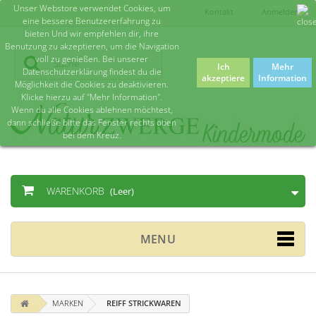
Unser Webstore verwendet Cookies, um
Kontakt
Anmelden
eine bessere Benutzererfahrung zu
bieten Und wir empfehlen dir, ihre
Benutzung zu akzeptieren, um die Navigation
voll zu genießen. Bei unserer
Ich
Mehr
Datenschutzerklärung findest du die
akzeptiere
Information
Möglichkeit die Cookies zu deaktivieren.
Klicke hierzu auf "Mehr Information".
Wenn du alle Cookies ablehnen möchtest,
dann schließe bitte das Fenster rechts oben
bei dem Kreuz.
WARENKORB
(Leer)
MENU
MARKEN
REIFF STRICKWAREN