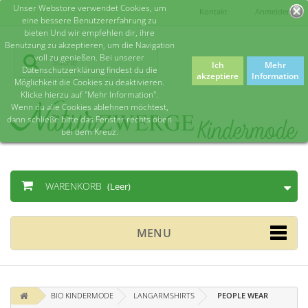
Unser Webstore verwendet Cookies, um
Kontakt
Anmelden
eine bessere Benutzererfahrung zu
bieten Und wir empfehlen dir, ihre
Benutzung zu akzeptieren, um die Navigation
voll zu genießen. Bei unserer
Ich
Mehr
Datenschutzerklärung findest du die
akzeptiere
Information
Möglichkeit die Cookies zu deaktivieren.
Klicke hierzu auf "Mehr Information".
Wenn du alle Cookies ablehnen möchtest,
dann schließe bitte das Fenster rechts oben
bei dem Kreuz.
WARENKORB
(Leer)
MENU
BIO KINDERMODE
LANGARMSHIRTS
PEOPLE WEAR