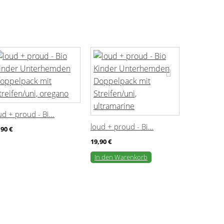
ud + proud - Bi...
loud + proud - Bi...
,90 €
19,90 €
In den Warenkorb