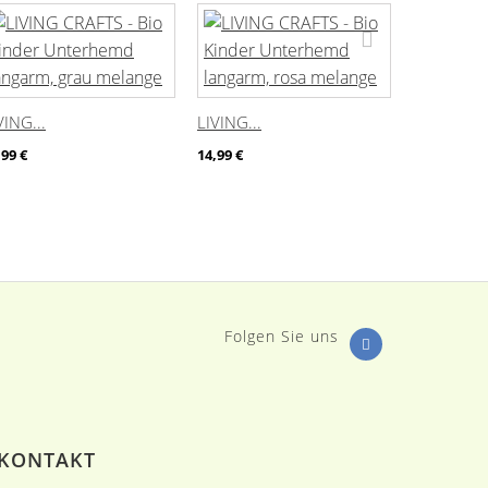
VING...
LIVING...
LIVING...
,99 €
14,99 €
10,49 €
-
Folgen Sie uns
KONTAKT