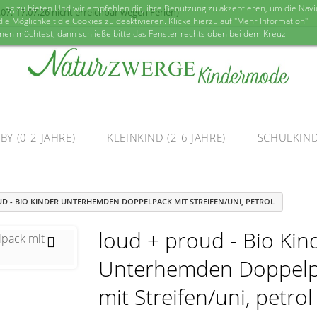
 zu bieten Und wir empfehlen dir, ihre Benutzung zu akzeptieren, um die Naviga
7.-17.07,26 nicht erreichbar wegen Ferien)
ie Möglichkeit die Cookies zu deaktivieren. Klicke hierzu auf "Mehr Information".
nen möchtest, dann schließe bitte das Fenster rechts oben bei dem Kreuz.
BY (0-2 JAHRE)
KLEINKIND (2-6 JAHRE)
SCHULKIND 
D - BIO KINDER UNTERHEMDEN DOPPELPACK MIT STREIFEN/UNI, PETROL
loud + proud - Bio Kin
Unterhemden Doppel
mit Streifen/uni, petrol