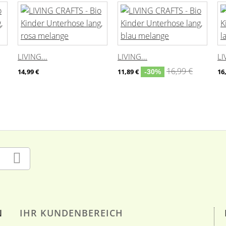
LIVING...
LIVING...
LI
16,99 €
14,99 €
11,89 €
16
-30%
N
IHR KUNDENBEREICH