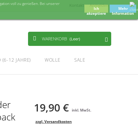
tion voll zu genießen. Bei unserer
Kontakt
Anmelden
Ich
Mehr
akzeptiere
Information
WARENKORB
(Leer)
(6-12 JAHRE)
WOLLE
SALE
der
19,90 €
inkl. MwSt.
pack
zzgl. Versandkosten