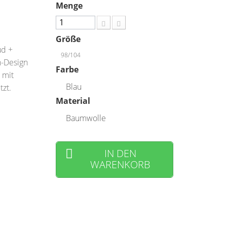
Menge
Größe
ud +
98/104
n-Design
Farbe
 mit
Blau
zt.
Material
Baumwolle
IN DEN
WARENKORB